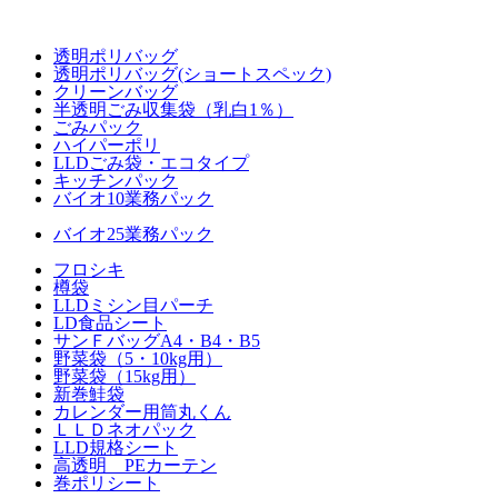
透明ポリバッグ
透明ポリバッグ(ショートスペック)
クリーンバッグ
半透明ごみ収集袋（乳白1％）
ごみパック
ハイパーポリ
LLDごみ袋・エコタイプ
キッチンパック
バイオ10業務パック
バイオ25業務パック
フロシキ
樽袋
LLDミシン目パーチ
LD食品シート
サンＦバッグA4・B4・B5
野菜袋
（5・10kg用）
野菜袋（15kg用）
新巻鮭袋
カレンダー用筒丸くん
ＬＬＤネオパック
LLD規格シート
高透明 PEカーテン
巻ポリシート