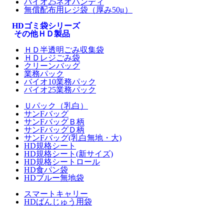
バイオ25ネオハンディ
無償配布用レジ袋（厚み50μ）
HDゴミ袋シリーズ
その他ＨＤ製品
ＨＤ半透明ごみ収集袋
ＨＤレジごみ袋
クリーンバッグ
業務パック
バイオ10業務パック
バイオ25業務パック
Ｕパック（乳白）
サンFバッグ
サンFバッグＢ柄
サンFバッグＤ柄
サンFバッグ(乳白無地・大)
HD規格シート
HD規格シート(新サイズ)
HD規格シートロール
HD食パン袋
HDブルー無地袋
スマートキャリー
HDばんじゅう用袋