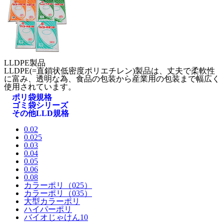
LLDPE製品
LLDPE(=直鎖状低密度ポリエチレン)製品は、丈夫で柔軟性
に富み、透明な為、食品の包装から産業用の包装まで幅広く
使用されています。
ポリ袋規格
ゴミ袋シリーズ
その他LLD規格
0.02
0.025
0.03
0.04
0.05
0.06
0.08
カラーポリ（025）
カラーポリ（035）
大型カラーポリ
ハイパーポリ
バイオじゃけん10