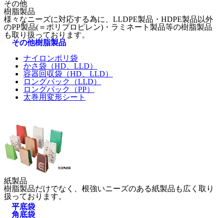
その他
樹脂製品
様々なニーズに対応する為に、LLDPE製品・HDPE製品以外
のPP製品(＝ポリプロピレン)・ラミネート製品等の樹脂製品
も取り扱っております。
その他樹脂製品
ナイロンポリ袋
かさ袋（HD、LLD）
容器回収袋（HD、LLD）
ロングパック（LLD）
ロングパック（PP）
太巻用変形シート
紙製品
樹脂製品だけでなく、根強いニーズのある紙製品も広く取り
扱っております。
平底袋
角底袋