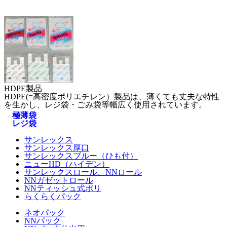
HDPE製品
HDPE(=高密度ポリエチレン）製品は、薄くても丈夫な特性
を生かし、レジ袋・ごみ袋等幅広く使用されています。
極薄袋
レジ袋
サンレックス
サンレックス厚口
サンレックスブルー（ひも付）
ニューHD（ハイデン）
サンレックスロール、NNロール
NNガゼットロール
NNティッシュ式ポリ
らくらくパック
ネオパック
NNパック