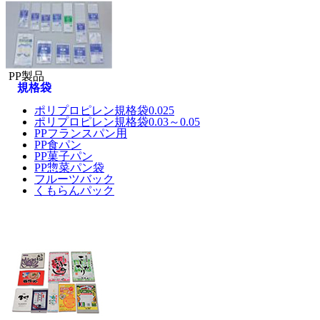
PP製品
規格袋
ポリプロピレン規格袋0.025
ポリプロピレン規格袋0.03～0.05
PPフランスパン用
PP食パン
PP菓子パン
PP惣菜パン袋
フルーツバック
くもらんパック