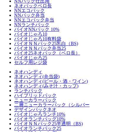
NNパック仕出用
ネオパックベロ長
NNエコパック
NNパック弁当
NNエコパック弁当
NNランチバック
バイオNNパック 10%
バイオじゃろ10
バイオじゃろ10有料袋
バイオＮＮパック25乳白（BS)
バイオＮＮパック弁当25
バイオ25ネオパック（ベロ長）
バイオじゃろ25
セルフ用レジ袋
ネオハンディ
ネオハンディ(弁当袋
)
ネオハンディ(ビール・酒・ワイン
)
ネオ
ハンディ
(みそ汁・カップ
)
ランチバック
ハイブリッドパック
ニューカラーパック
二層ニューカラーパック（シルバー
デザインパックネオ
バイオじゃろランチ10%
バイオランチバッグ10%
バイオＮＮパック25半透明（BS)
バイオランチバック25